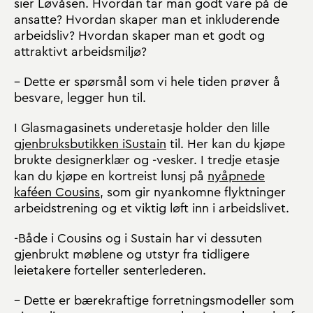
sier Løvåsen. Hvordan tar man godt vare på de
ansatte? Hvordan skaper man et inkluderende
arbeidsliv? Hvordan skaper man et godt og
attraktivt arbeidsmiljø?
– Dette er spørsmål som vi hele tiden prøver å
besvare, legger hun til.
I Glasmagasinets underetasje holder den lille
gjenbruksbutikken iSustain
til. Her kan du kjøpe
brukte designerklær og -vesker. I tredje etasje
kan du kjøpe en kortreist lunsj på
nyåpnede
kaféen Cousins
, som gir nyankomne flyktninger
arbeidstrening og et viktig løft inn i arbeidslivet.
-Både i Cousins og i Sustain har vi dessuten
gjenbrukt møblene og utstyr fra tidligere
leietakere forteller senterlederen.
– Dette er bærekraftige forretningsmodeller som