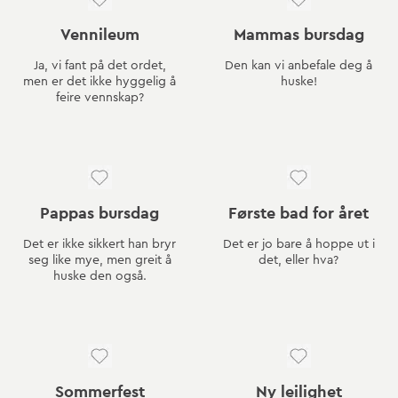
Vennileum
Mammas bursdag
Ja, vi fant på det ordet,
Den kan vi anbefale deg å
men er det ikke hyggelig å
huske!
feire vennskap?
Pappas bursdag
Første bad for året
Det er ikke sikkert han bryr
Det er jo bare å hoppe ut i
seg like mye, men greit å
det, eller hva?
huske den også.
Sommerfest
Ny leilighet