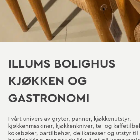
ILLUMS BOLIGHUS
KJØKKEN OG
GASTRONOMI
I vårt univers av gryter, panner, kjøkkenutstyr,
kjøkkenmaskiner, kjøkkenkniver, te- og kaffetilbe
kokebøker, bartilbehør, delikatesser og utstyr til