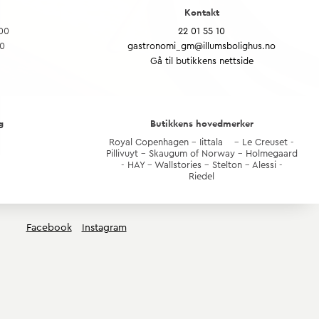
Kontakt
:00
22 01 55 10
00
gastronomi_gm@illumsbolighus.no
Gå til butikkens nettside
g
Butikkens hovedmerker
Royal Copenhagen - Iittala - Le Creuset -
Pillivuyt - Skaugum of Norway - Holmegaard
- HAY - Wallstories - Stelton - Alessi -
Riedel
Facebook
Instagram