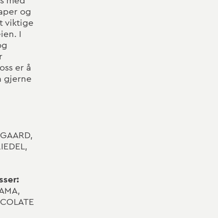
ss med
kaper og
t viktige
ien. I
og
r
oss er å
a gjerne
EGAARD,
IEDEL,
sser:
AMA,
OCOLATE