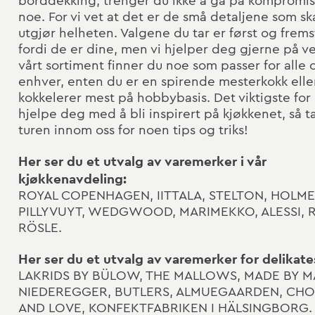
borddekking, trenger du ikke å gå på kompromi
noe. For vi vet at det er de små detaljene som s
utgjør helheten. Valgene du tar er først og frems
fordi de er dine, men vi hjelper deg gjerne på ve
vårt sortiment finner du noe som passer for alle 
enhver, enten du er en spirende mesterkokk elle
kokkelerer mest på hobbybasis. Det viktigste for 
hjelpe deg med å bli inspirert på kjøkkenet, så t
turen innom oss for noen tips og triks!
Her ser du et utvalg av varemerker i vår
kjøkkenavdeling:
ROYAL COPENHAGEN, IITTALA, STELTON, HOLM
PILLYVUYT, WEDGWOOD, MARIMEKKO, ALESSI, R
RÖSLE.
Her ser du et utvalg av varemerker for delikate
LAKRIDS BY BÜLOW, THE MALLOWS, MADE BY M
NIEDEREGGER, BUTLERS, ALMUEGAARDEN, CH
AND LOVE, KONFEKTFABRIKEN I HÄLSINGBORG.