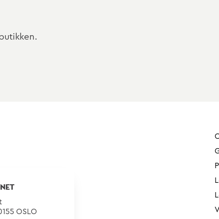
butikken.
G
P
L
NET
L
t
V
 0155 OSLO